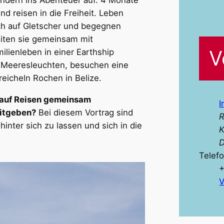
indern ins Abenteuer auf. 4 Monate
d reisen in die Freiheit. Leben
ch auf Gletscher und begegnen
eiten sie gemeinsam mit
V
lienleben in einer Earthship
m Meeresleuchten, besuchen eine
eicheln Rochen in Belize.
s auf Reisen gemeinsam
I
mitgeben?
Bei diesem Vortrag sind
 hinter sich zu lassen und sich in die
K
D
Telef
‭
V