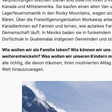
Verpflichtungen brechen Stefan und Julia mit ihren 3 K
Kanada und Mittelamerika. Sie kaufen einen alten Van un
Lagerfeuerromantik in den Rocky Mountains, wagen si
Bären. Über die Freiwilligenorganisation Workaway arb
KanadierInnen auf Farmen und lernen, wie autarkes Fami
Gemeinschaft läuft. In Mexiko baden sie in funkelnde
Dorfschule in Guatemalas indigenen Gemeinden und str
Wie wollen wir als Familie leben? Wie können wir un
weiterentwickeln? Was wollen wir unseren Kindern 
alle richtig, die davon träumen, ihren routinierten Alltag
Welt hinauszuwagen.