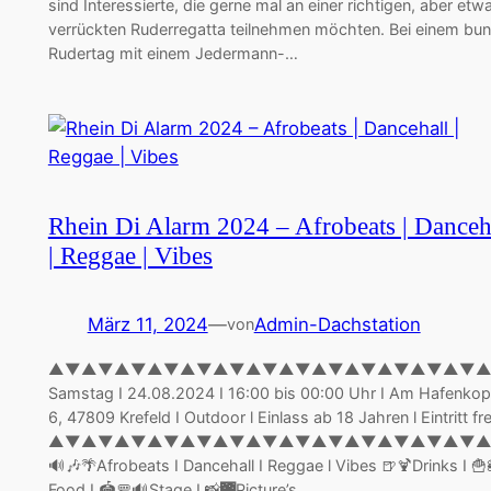
sind Interessierte, die gerne mal an einer richtigen, aber etw
verrückten Ruderregatta teilnehmen möchten. Bei einem bun
Rudertag mit einem Jedermann-…
Rhein Di Alarm 2024 – Afrobeats | Danceh
| Reggae | Vibes
März 11, 2024
—
Admin-Dachstation
von
▲▼▲▼▲▼▲▼▲▼▲▼▲▼▲▼▲▼▲▼▲▼▲▼▲▼
Samstag I 24.08.2024 I 16:00 bis 00:00 Uhr I Am Hafenkop
6, 47809 Krefeld I Outdoor l Einlass ab 18 Jahren l Eintritt fre
▲▼▲▼▲▼▲▼▲▼▲▼▲▼▲▼▲▼▲▼▲▼▲▼▲▼
🔊🎶🌴Afrobeats I Dancehall I Reggae l Vibes 🍺🍹Drinks I 🍟
Food I 🏟️🚥🔊Stage I 📸🌉Picture’s