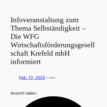
Zum
Inhalt
springen
Infoveranstaltung zum
Thema Selbständigkeit –
Die WFG
Wirtschaftsförderungsgesell
schaft Krefeld mbH
informiert
Feb. 13, 2025
—
von
Ansicht laden.