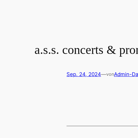
Zum
Inhalt
springen
a.s.s. concerts & p
Sep. 24, 2024
—
Admin-Da
von