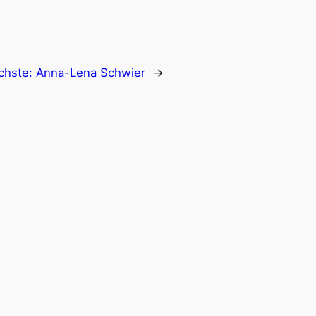
chste:
Anna-Lena Schwier
→