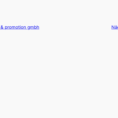
s & promotion gmbh
Nä