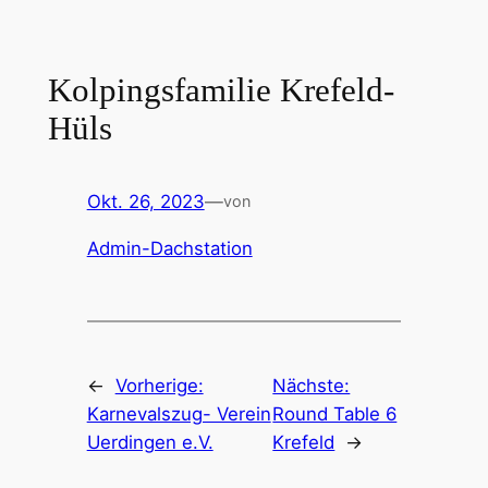
Zum
Inhalt
springen
Kolpingsfamilie Krefeld-
Hüls
Okt. 26, 2023
—
von
Admin-Dachstation
←
Vorherige:
Nächste:
Karnevalszug- Verein
Round Table 6
Uerdingen e.V.
Krefeld
→