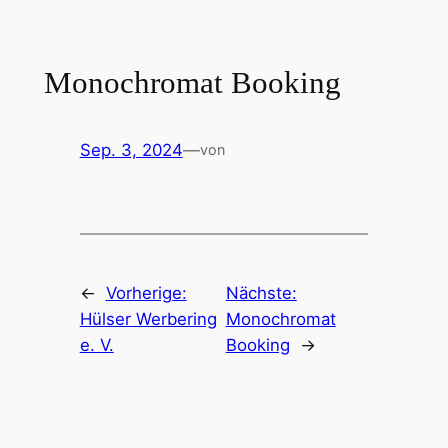
Zum
Inhalt
springen
Monochromat Booking
Sep. 3, 2024
—
von
←
Vorherige:
Nächste:
Hülser Werbering
Monochromat
e. V.
Booking
→