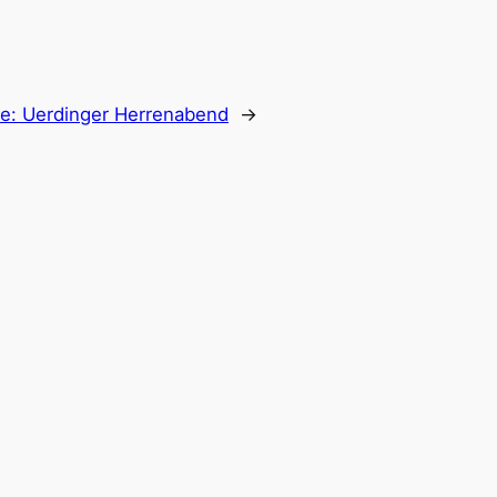
te:
Uerdinger Herrenabend
→