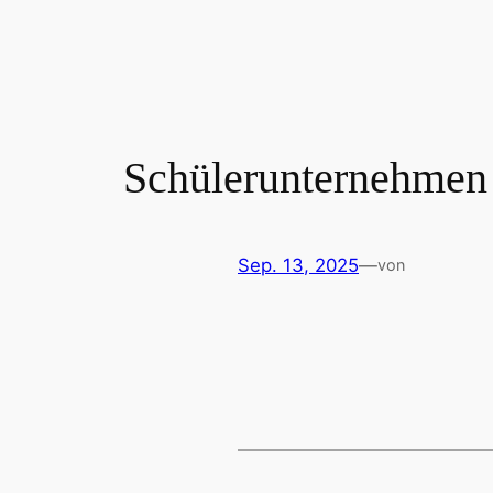
Zum
Inhalt
springen
Schülerunternehmen
Sep. 13, 2025
—
von