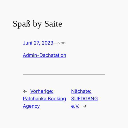
Zum
Inhalt
springen
Spaß by Saite
Juni 27, 2023
—
von
Admin-Dachstation
←
Vorherige:
Nächste:
Patchanka Booking
SUEDGANG
Agency
e.V.
→