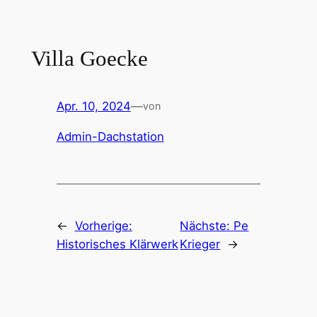
Zum
Inhalt
springen
Villa Goecke
Apr. 10, 2024
—
von
Admin-Dachstation
←
Vorherige:
Nächste:
Pe
Historisches Klärwerk
Krieger
→