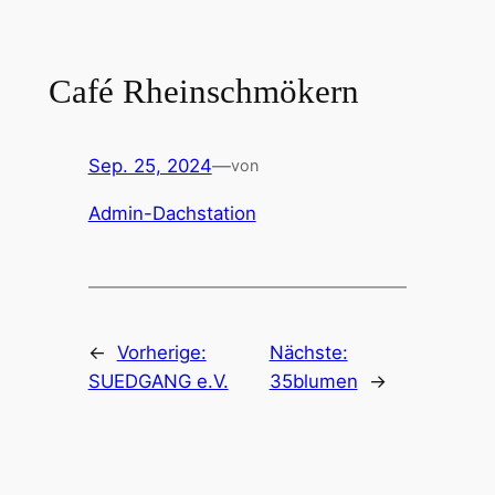
Zum
Inhalt
springen
Café Rheinschmökern
Sep. 25, 2024
—
von
Admin-Dachstation
←
Vorherige:
Nächste:
SUEDGANG e.V.
35blumen
→