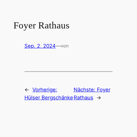
Zum
Inhalt
springen
Foyer Rathaus
Sep. 2, 2024
—
von
←
Vorherige:
Nächste:
Foyer
Hülser Bergschänke
Rathaus
→