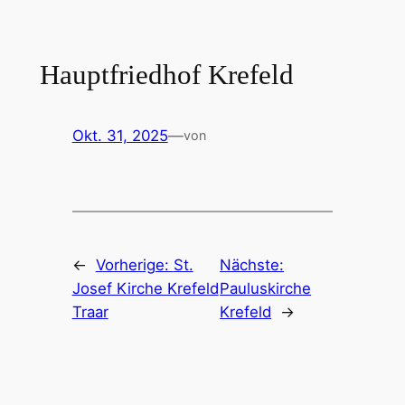
Zum
Inhalt
springen
Hauptfriedhof Krefeld
Okt. 31, 2025
—
von
←
Vorherige:
St.
Nächste:
Josef Kirche Krefeld
Pauluskirche
Traar
Krefeld
→