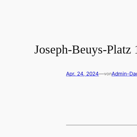
Zum
Inhalt
springen
Joseph-Beuys-Platz 
Apr. 24, 2024
—
Admin-Dac
von