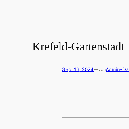
Zum
Inhalt
springen
Krefeld-Gartenstadt
Sep. 16, 2024
—
Admin-Dac
von