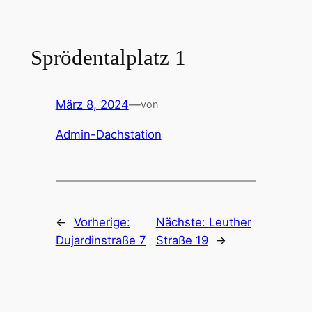
Zum
Inhalt
springen
Sprödentalplatz 1
März 8, 2024
—
von
Admin-Dachstation
←
Vorherige:
Nächste:
Leuther
Dujardinstraße 7
Straße 19
→