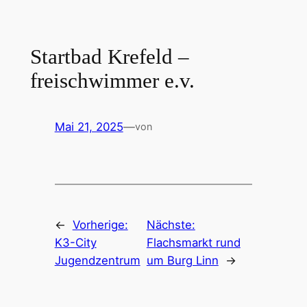
Zum
Inhalt
springen
Startbad Krefeld –
freischwimmer e.v.
Mai 21, 2025
—
von
←
Vorherige:
Nächste:
K3-City
Flachsmarkt rund
Jugendzentrum
um Burg Linn
→