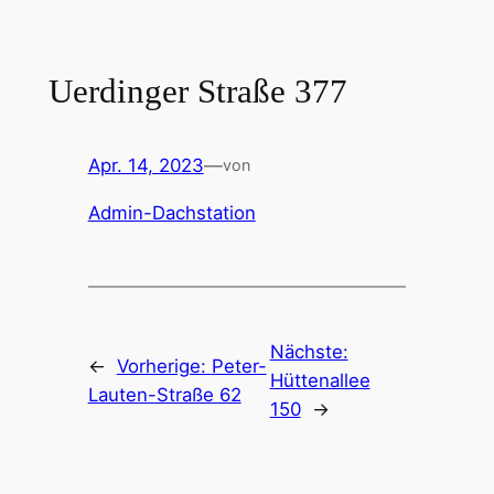
Zum
Inhalt
springen
Uerdinger Straße 377
Apr. 14, 2023
—
von
Admin-Dachstation
Nächste:
←
Vorherige:
Peter-
Hüttenallee
Lauten-Straße 62
150
→