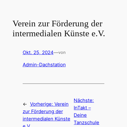
Zum
Inhalt
springen
Verein zur Förderung der
intermedialen Künste e.V.
Okt. 25, 2024
—
von
Admin-Dachstation
Nächste:
←
Vorherige:
Verein
InTakt –
zur Förderung der
Deine
intermedialen Künste
Tanzschule
e.V.