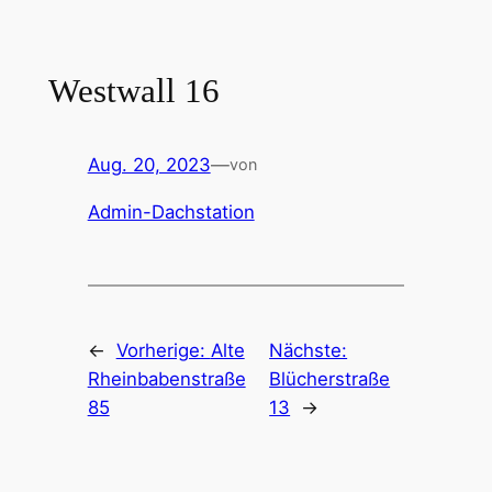
Zum
Inhalt
springen
Westwall 16
Aug. 20, 2023
—
von
Admin-Dachstation
←
Vorherige:
Alte
Nächste:
Rheinbabenstraße
Blücherstraße
85
13
→