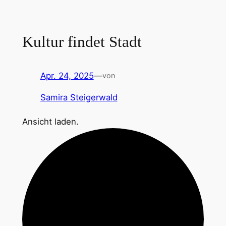
Zum
Inhalt
springen
Kultur findet Stadt
Apr. 24, 2025
—
von
Samira Steigerwald
Ansicht laden.