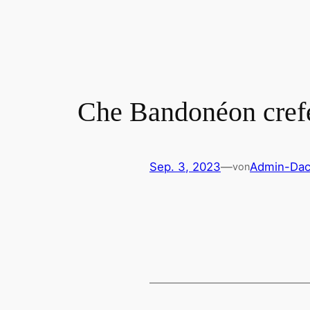
Zum
Inhalt
springen
Che Bandonéon cref
Sep. 3, 2023
—
Admin-Dac
von