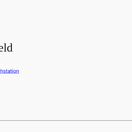
eld
hstation