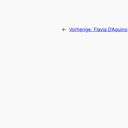
←
Vorherige:
Flavia D’Aquino