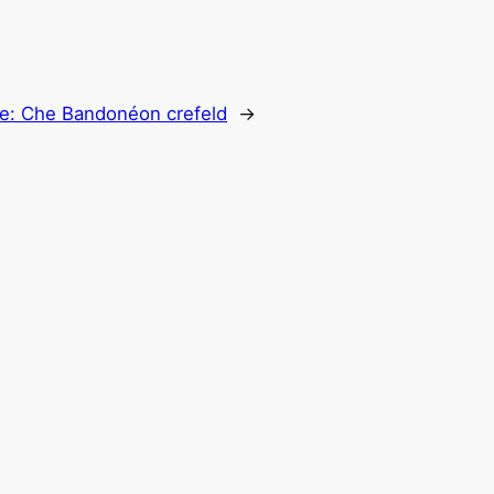
e:
Che Bandonéon crefeld
→