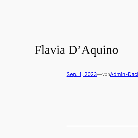
Zum
Inhalt
springen
Flavia D’Aquino
Sep. 1, 2023
—
Admin-Dach
von